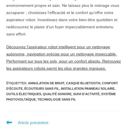
environnement propre et sain. Ne laissez plus le ménage vous
accaparer ; choisissez l’efficacité et le confort qu’offre notre
aspirateur robot. Investissez dans votre bien-être quotidien et
redécouvrez le plaisir d’un foyer impeccablement entretenu
sans effort.
Découvrez l’aspirateur robot intelligent pour un nettoyage
autonome, navigation précise pour un nettoyage impeccable.
Performant sur tous les sols, pour un confort absolu. Retrouvez
les aspirateurs robots parmi les plus grandes marques.
ÉTIQUETTES
:
ANNULATION DE BRUIT
,
CASQUE BLUETOOTH
,
CONFORT
D'ÉCOUTE
,
ÉCOUTEURS SANS FIL
,
INSTALLATION PANNEAU SOLAIRE
,
OUTILS ÉLECTRIQUES
,
QUALITÉ SONORE
,
SUIVI D'ACTIVITÉ
,
SYSTÈME
PHOTOVOLTAÏQUE
,
TECHNOLOGIE SANS FIL
Read
Article précédent
more