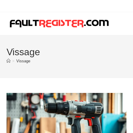
Skip
to
content
Vissage
>
Vissage