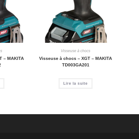
cs
Visseuse à chocs
GT – MAKITA
Visseuse à chocs – XGT – MAKITA
2
TD003GA201
Lire la suite