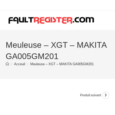
Skip
to
content
Meuleuse – XGT – MAKITA
GA005GM201
>
Acceuil
>
Meuleuse – XGT – MAKITA GA005GM201
Produit suivant