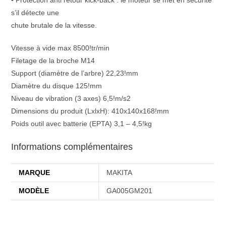
• Protection anti retour kick-back : le moteur se met en sécurité
s’il détecte une
chute brutale de la vitesse.
Vitesse à vide max 8500!tr/min
Filetage de la broche M14
Support (diamètre de l’arbre) 22,23!mm
Diamètre du disque 125!mm
Niveau de vibration (3 axes) 6,5!m/s2
Dimensions du produit (LxlxH): 410x140x168!mm
Poids outil avec batterie (EPTA) 3,1 – 4,5!kg
Informations complémentaires
MARQUE
MAKITA
MODÈLE
GA005GM201