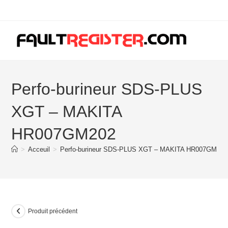
Skip
to
content
Perfo-burineur SDS-PLUS
XGT – MAKITA
HR007GM202
>
Acceuil
>
Perfo-burineur SDS-PLUS XGT – MAKITA HR007GM202
Produit précédent