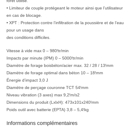
foret utilisé.
• Limiteur de couple protégeant le moteur ainsi que l’utilisateur
en cas de blocage.
• XPT : Protection contre l’infiltration de la poussière et de l’eau
pour un usage dans
des conditions difficiles.
Vitesse à vide max 0 – 980!tr/min
Impacts par minute (IPM) 0 – 5000!tr/min
Diamètre de forage boisbéton/acier max. 32 / 28 / 13!mm
Diamètre de forage optimal dans béton 10 – 18!mm
Énergie d’impact 3,0 J
Diamètre de perçage couronne TCT 54!mm
Niveau vibration (3 axes) max 9,2!m/s2
Dimensions du produit (LxlxH): 473x101x240!mm
Poids outil avec batterie (EPTA) 3,8 – 5,4!kg
Informations complémentaires