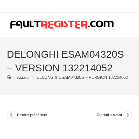
Skip
to
content
DELONGHI ESAM04320S
– VERSION 132214052
>
Acceuil
>
DELONGHI ESAM04320S – VERSION 132214052
Produit précédent
Produit suivant