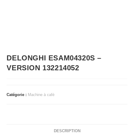
DELONGHI ESAM04320S –
VERSION 132214052
Catégorie :
Machine à café
DESCRIPTION