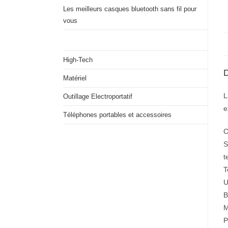
Les meilleurs casques bluetooth sans fil pour
vous
High-Tech
D
Matériel
L
Outillage Electroportatif
e
Téléphones portables et accessoires
C
S
t
T
U
B
M
P