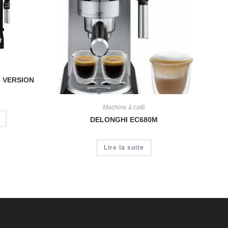
é
– VERSION
Machine à café
DELONGHI EC680M
Lire la suite