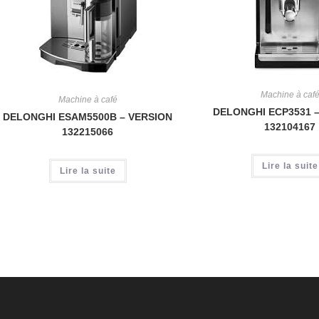
Machine à caf
Machine à café
DELONGHI ECP3531 
DELONGHI ESAM5500B – VERSION
132104167
132215066
Lire la suite
Lire la suite