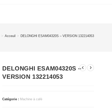
>
Acceuil
>
DELONGHI ESAM04320S – VERSION 132214053
DELONGHI ESAM04320S –
VERSION 132214053
Catégorie :
Machine à café