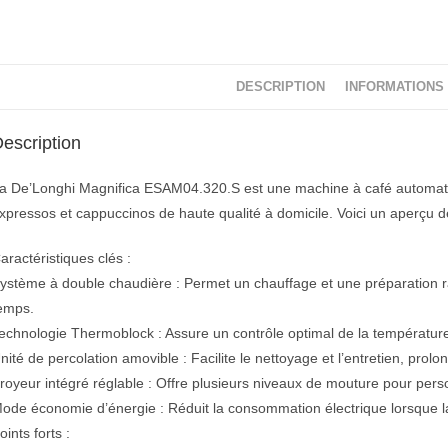
DESCRIPTION
INFORMATIONS
escription
a De’Longhi Magnifica ESAM04.320.S est une machine à café automatiq
xpressos et cappuccinos de haute qualité à domicile. Voici un aperçu de
aractéristiques clés :
ystème à double chaudière : Permet un chauffage et une préparation ra
emps.
echnologie Thermoblock : Assure un contrôle optimal de la température
nité de percolation amovible : Facilite le nettoyage et l’entretien, prol
royeur intégré réglable : Offre plusieurs niveaux de mouture pour person
ode économie d’énergie : Réduit la consommation électrique lorsque la
oints forts :